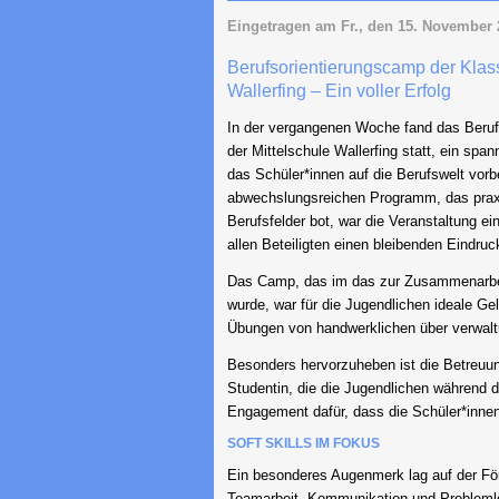
Eingetragen am
Fr., den 15. November
Berufsorientierungscamp der Klass
Wallerfing – Ein voller Erfolg
In der vergangenen Woche fand das Beruf
der Mittelschule Wallerfing statt, ein spa
das Schüler*innen auf die Berufswelt vorbe
abwechslungsreichen Programm, das praxi
Berufsfelder bot, war die Veranstaltung ein 
allen Beteiligten einen bleibenden Eindruc
Das Camp, das im das zur Zusammenarbeit 
wurde, war für die Jugendlichen ideale G
Übungen von handwerklichen über verwalt
Besonders hervorzuheben ist die Betreuu
Studentin, die die Jugendlichen während d
Engagement dafür, dass die Schüler*innen 
SOFT SKILLS IM FOKUS
Ein besonderes Augenmerk lag auf der För
Teamarbeit, Kommunikation und Problemlös