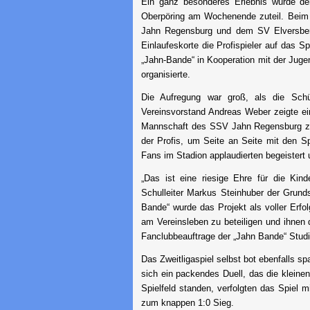
Ein ganz besonderes Erlebnis wurde de
Oberpöring am Wochenende zuteil. Beim
Jahn Regensburg und dem SV Elversberg
Einlaufeskorte die Profispieler auf das Sp
„Jahn-Bande“ in Kooperation mit der Jugen
organisierte.
Die Aufregung war groß, als die Sch
Vereinsvorstand Andreas Weber zeigte ei
Mannschaft des SSV Jahn Regensburg zu.
der Profis, um Seite an Seite mit den Sp
Fans im Stadion applaudierten begeistert u
„Das ist eine riesige Ehre für die Kin
Schulleiter Markus Steinhuber der Grunds
Bande“ wurde das Projekt als voller Erfol
am Vereinsleben zu beteiligen und ihnen da
Fanclubbeauftrage der „Jahn Bande“ Stud
Das Zweitligaspiel selbst bot ebenfalls 
sich ein packendes Duell, das die kleine
Spielfeld standen, verfolgten das Spiel 
zum knappen 1:0 Sieg.