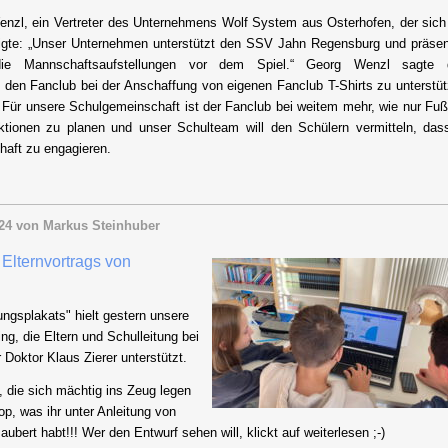
enzl, ein Vertreter des Unternehmens Wolf System aus Osterhofen, der sich
eigte: „Unser Unternehmen unterstützt den SSV Jahn Regensburg und präsent
die Mannschaftsaufstellungen vor dem Spiel.“ Georg Wenzl sagte
 den Fanclub bei der Anschaffung von eigenen Fanclub T-Shirts zu unterstüt
 Für unsere Schulgemeinschaft ist der Fanclub bei weitem mehr, wie nur Fußb
ktionen zu planen und unser Schulteam will den Schülern vermitteln, das
chaft zu engagieren.
24
von Markus Steinhuber
 Elternvortrags von
ngsplakats" hielt gestern unsere
ng, die Eltern und Schulleitung bei
 Doktor Klaus Zierer unterstützt.
 die sich mächtig ins Zeug legen
top, was ihr unter Anleitung von
bert habt!!! Wer den Entwurf sehen will, klickt auf weiterlesen ;-)