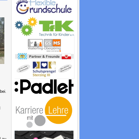
bei
.
d
l zu