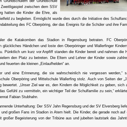
n Grundschülern der Grundschule
 Zweitligaspiel zwischen dem SSV
 hatten die Kinder die Ehre, als
ielfeld zu begleiten. Ermöglicht wurde dies durch die Initiative des Schulfan
dabteilung des FC Oberpöring, der das Ereignis für die Schüler und ihre Fam
üler die Katakomben das Stadion in Regensburg betraten. FC Oberpör
n glückliches Händchen und loste den Oberpöringer und Wallerfinger Kindern
 Pünktlich um kurz vor Anpfiff standen die Kinder bereit und nahmen die 
ielern den Platz zu betreten. Die Eltern und Lehrer der Kinder sowie zahlre
nd feuerten die kleinen „Einlaufhelden“ an.
der und eine Erinnerung, die sie wahrscheinlich nie vergessen werden,“ s
chule Oberpöring und Mittelschule Wallerfing stolz. Auch von Seiten der „J
g bewertet. „Unser Ziel war es, den Kindern die Möglichkeit zu geben, sich 
s Gefühl zu vermitteln, ein wichtiger Teil der Schulfamilie zu sein,“ erklärt
ienrat Fabian Stubhahn.
spannende Unterhaltung: Der SSV Jahn Regensburg und der SV Elversberg liefe
n und großen Fans im Stadion in Atem hielt. Die Kinder, die gerade noch auf
mit großer Begeisterung von der Tribüne aus und jubelten lautstark das Jahn