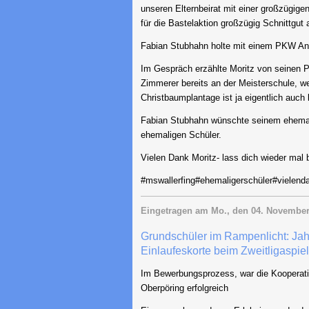
unseren Elternbeirat mit einer großzügigen
für die Bastelaktion großzügig Schnittgut
Fabian Stubhahn holte mit einem PKW Anh
Im Gespräch erzählte Moritz von seinen P
Zimmerer bereits an der Meisterschule, w
Christbaumplantage ist ja eigentlich auch
Fabian Stubhahn wünschte seinem ehemalige
ehemaligen Schüler.
Vielen Dank Moritz- lass dich wieder mal b
#mswallerfing#ehemaligerschüler#vielend
Eingetragen am
Mo., den 04. November
Grundschüler im Rampenlicht: Jah
Einlaufeskorte beim Zweitligaspiel
Im Bewerbungsprozess, war die Kooperati
Oberpöring erfolgreich