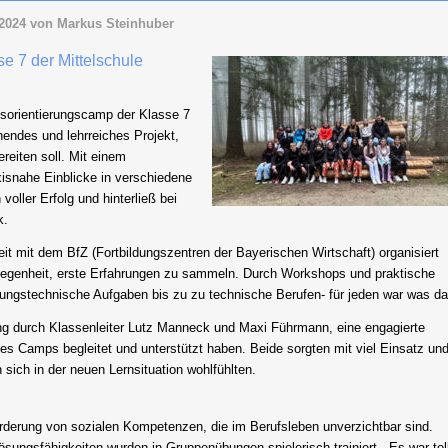
 2024
von Markus Steinhuber
e 7 der Mittelschule
sorientierungscamp der Klasse 7
nnendes und lehrreiches Projekt,
reiten soll. Mit einem
snahe Einblicke in verschiedene
voller Erfolg und hinterließ bei
k.
mit dem BfZ (Fortbildungszentren der Bayerischen Wirtschaft) organisiert
elegenheit, erste Erfahrungen zu sammeln. Durch Workshops und praktische
ungstechnische Aufgaben bis zu zu technische Berufen- für jeden war was da
ng durch Klassenleiter Lutz Manneck und Maxi Führmann, eine engagierte
es Camps begleitet und unterstützt haben. Beide sorgten mit viel Einsatz un
sich in der neuen Lernsituation wohlfühlten.
derung von sozialen Kompetenzen, die im Berufsleben unverzichtbar sind.
ungsfähigkeiten wurden in Gruppenübungen spielerisch trainiert. „Es war tol