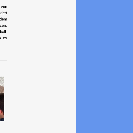
 von
iert
 dem
zen.
all.
s es