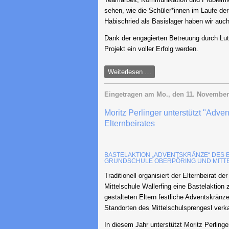
sehen, wie die Schüler*innen im Laufe de
Habischried als Basislager haben wir auc
Dank der engagierten Betreuung durch Lu
Projekt ein voller Erfolg werden.
Berufsorientierungscamp
Weiterlesen …
der
Klasse
Eingetragen am
Mo., den 11. November
7
Moritz Perlinger unterstützt "Adv
der
Elternbeirates
Mittelschule
Wallerfing
–
BASTELAKTION „ADVENTSKRÄNZE“ DES 
Ein
GRUNDSCHULE OBERPÖRING UND MITT
voller
Traditionell organisiert der Elternbeirat 
Erfolg
Mittelschule Wallerfing eine Bastelaktio
gestalteten Eltern festliche Adventskränz
Standorten des Mittelschulsprengesl verk
In diesem Jahr unterstützt Moritz Perling