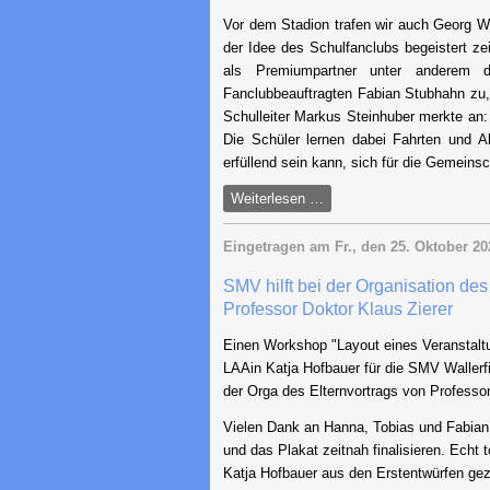
Vor dem Stadion trafen wir auch Georg W
der Idee des Schulfanclubs begeistert z
als Premiumpartner unter anderem 
Fanclubbeauftragten Fabian Stubhahn zu,
Schulleiter Markus Steinhuber merkte an:
Die Schüler lernen dabei Fahrten und A
erfüllend sein kann, sich für die Gemeins
Grundschüler
Weiterlesen …
im
Rampenlicht:
Eingetragen am
Fr., den 25. Oktober 20
Jahn
SMV hilft bei der Organisation des
Bande
Professor Doktor Klaus Zierer
organisiert
Einlaufeskorte
Einen Workshop "Layout eines Veranstaltu
beim
LAAin Katja Hofbauer für die SMV Wallerfi
Zweitligaspiel
der Orga des Elternvortrags von Professor
Vielen Dank an Hanna, Tobias und Fabian,
und das Plakat zeitnah finalisieren. Echt 
Katja Hofbauer aus den Erstentwürfen gezau