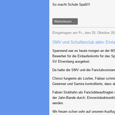
So macht Schule Spaß!!!
SMV
Weiterlesen …
hilft
bei
Eingetragen am
Fr., den 25. Oktober 20
der
SMV und Schulfanclub aktiv: Einla
Organisation
des
Spannend war es heute morgen an der MS 
Elternvortrags
Bewerber für die Einlaufeskorte für das 
von
SV Elversberg ausgelost.
Professor
Doktor
Da hatte die SMV und die Fanclubvorstand
Klaus
Chrissi fungierte als Losfee, Fabian schri
Zierer
Gewinner und Samira kontrollierte, dass all
Fabian Stubhahn als Fanclubbeauftragter d
der Jahn-Bande durch: Einverständniserklä
werden.
Wir freuen schon sehr auf unseren Ausflu