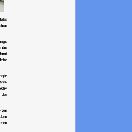
clubs
ilien
ings
 die
Hand
iche
agte
ahn-
aktiv
e der
rten
 dem
team