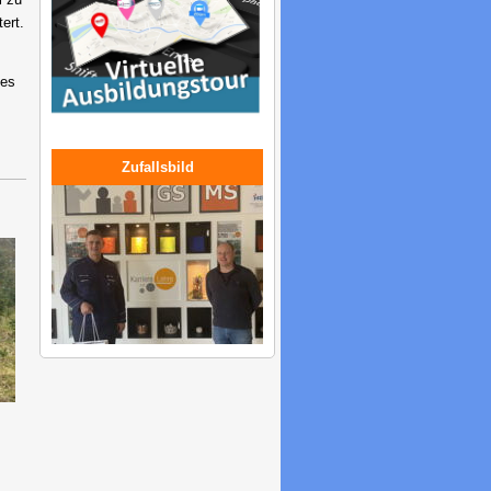
ert.
ses
Zufallsbild