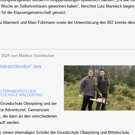
r Woche an Selbstvertrauen gewonnen haben“, berichtet Lutz Manneck begeist
h für die Klassengemeinschaft genutzt.
tz Manneck und Maxi Führmann sowie der Unterstützung des BfZ konnte die
 2024
von Markus Steinhuber
entskranzbinden" des
ELTERNBEIRATS DER
ELSCHULE WALLERFING
der Grundschule Oberpöring und der
n zur Adventszeit: Gemeinsam
e, die dann an den verschiedenen
auft werden.
er, einem ehemaligen Schüler der Grundschule Oberpöring und Mittelschule,